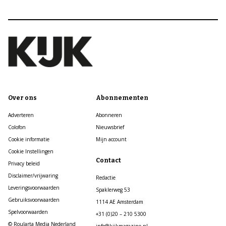
Over ons
Abonnementen
Adverteren
Abonneren
Colofon
Nieuwsbrief
Cookie informatie
Mijn account
Cookie Instellingen
Contact
Privacy beleid
Disclaimer/vrijwaring
Redactie
Leveringsvoorwaarden
Spaklerweg 53
Gebruiksvoorwaarden
1114 AE Amsterdam
Spelvoorwaarden
+31 (0)20 – 210 5300
© Roularta Media Nederland