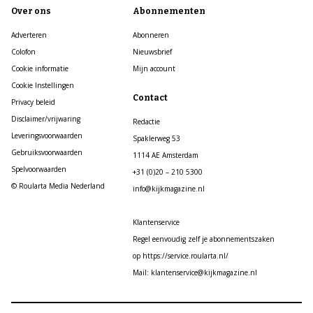
Over ons
Abonnementen
Adverteren
Abonneren
Colofon
Nieuwsbrief
Cookie informatie
Mijn account
Cookie Instellingen
Contact
Privacy beleid
Disclaimer/vrijwaring
Redactie
Leveringsvoorwaarden
Spaklerweg 53
Gebruiksvoorwaarden
1114 AE Amsterdam
Spelvoorwaarden
+31 (0)20 – 210 5300
© Roularta Media Nederland
info@kijkmagazine.nl
Klantenservice
Regel eenvoudig zelf je abonnementszaken
op https://service.roularta.nl/
Mail: klantenservice@kijkmagazine.nl