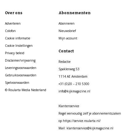
Over ons
Abonnementen
Adverteren
Abonneren
Colofon
Nieuwsbrief
Cookie informatie
Mijn account
Cookie Instellingen
Contact
Privacy beleid
Disclaimer/vrijwaring
Redactie
Leveringsvoorwaarden
Spaklerweg 53
Gebruiksvoorwaarden
1114 AE Amsterdam
Spelvoorwaarden
+31 (0)20 – 210 5300
© Roularta Media Nederland
info@kijkmagazine.nl
Klantenservice
Regel eenvoudig zelf je abonnementszaken
op https://service.roularta.nl/
Mail: klantenservice@kijkmagazine.nl