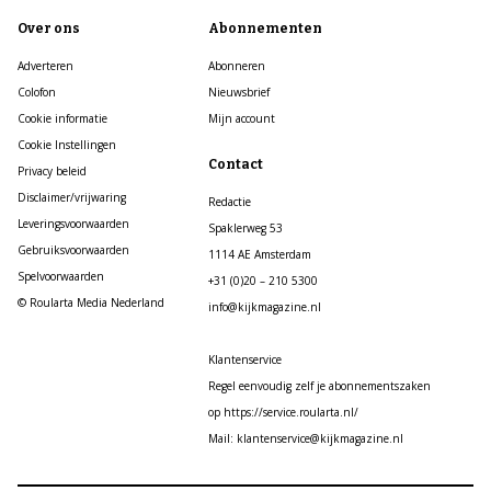
Over ons
Abonnementen
Adverteren
Abonneren
Colofon
Nieuwsbrief
Cookie informatie
Mijn account
Cookie Instellingen
Contact
Privacy beleid
Disclaimer/vrijwaring
Redactie
Leveringsvoorwaarden
Spaklerweg 53
Gebruiksvoorwaarden
1114 AE Amsterdam
Spelvoorwaarden
+31 (0)20 – 210 5300
© Roularta Media Nederland
info@kijkmagazine.nl
Klantenservice
Regel eenvoudig zelf je abonnementszaken
op https://service.roularta.nl/
Mail: klantenservice@kijkmagazine.nl