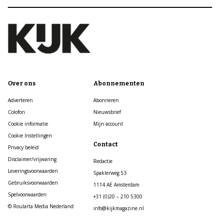
Over ons
Abonnementen
Adverteren
Abonneren
Colofon
Nieuwsbrief
Cookie informatie
Mijn account
Cookie Instellingen
Contact
Privacy beleid
Disclaimer/vrijwaring
Redactie
Leveringsvoorwaarden
Spaklerweg 53
Gebruiksvoorwaarden
1114 AE Amsterdam
Spelvoorwaarden
+31 (0)20 – 210 5300
© Roularta Media Nederland
info@kijkmagazine.nl