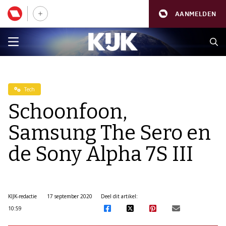
AANMELDEN
Tech
Schoonfoon,
Samsung The Sero en
de Sony Alpha 7S III
KIJK-redactie
17 september 2020
Deel dit artikel:
10:59