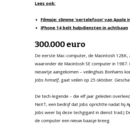
Lees ook:
Filmpje: slimme ‘oertelefoon’ van Apple i
iPhone 14 belt hulpdiensten in achtbaan
300.000 euro
De eerste Mac-computer, de Macintosh 128K, z
waaronder de Macintosh SE computer in 1987. En
nieuwtje aangekomen – veilinghuis Bonhams kon
Jobs
himself
, gaat veilen op 25 oktober. Gesch
De tech-legende – die elf jaar geleden overlee
NeXT, een bedrijf dat Jobs oprichtte nadat hij 
Jobs weer bij deze techgigant in dienst trad.) 
de computer een nieuw baasje kreeg.