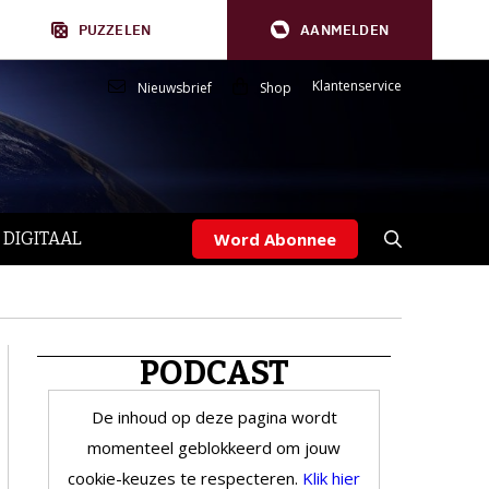
PUZZELEN
AANMELDEN
Klantenservice
Nieuwsbrief
Shop
 DIGITAAL
Word Abonnee
PODCAST
De inhoud op deze pagina wordt
momenteel geblokkeerd om jouw
cookie-keuzes te respecteren.
Klik hier