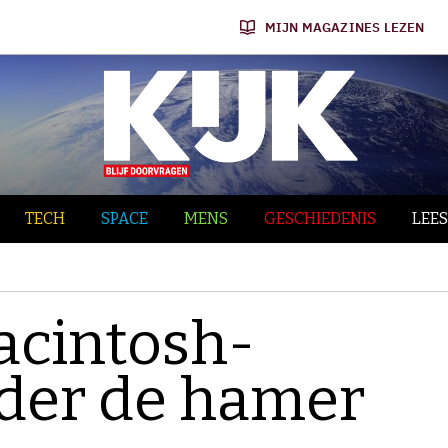
MIJN MAGAZINES LEZEN
TECH
SPACE
MENS
GESCHIEDENIS
LEES
Macintosh-
der de hamer