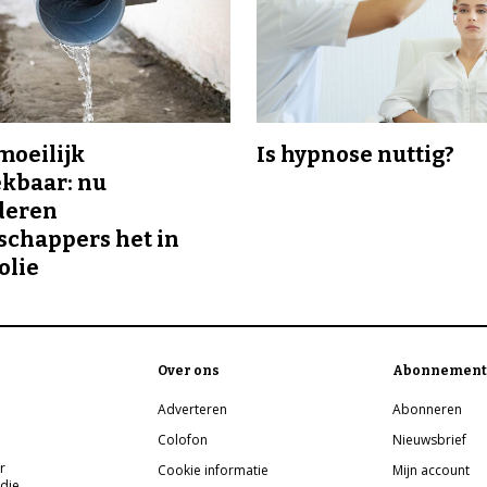
 moeilijk
Is hypnose nuttig?
kbaar: nu
deren
chappers het in
olie
Over ons
Abonnement
Adverteren
Abonneren
Colofon
Nieuwsbrief
r
Cookie informatie
Mijn account
 die