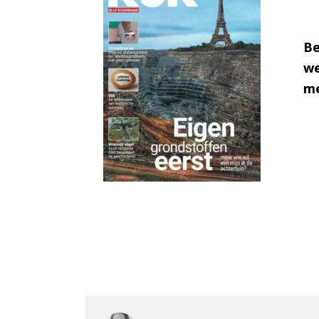
Be
we
me