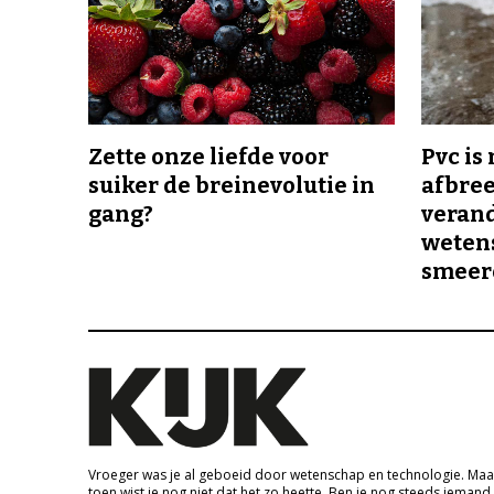
Zette onze liefde voor
Pvc is
suiker de breinevolutie in
afbree
gang?
veran
wetens
smeer
Vroeger was je al geboeid door wetenschap en technologie. Maa
toen wist je nog niet dat het zo heette. Ben je nog steeds iemand