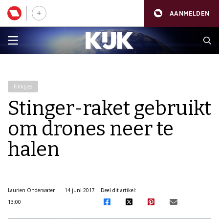
AANMELDEN
Filmpjes
Stinger-raket gebruikt
om drones neer te
halen
Laurien Onderwater
14 juni 2017
Deel dit artikel:
13:00