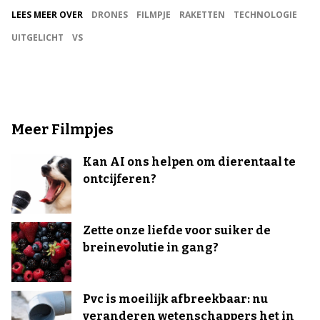
LEES MEER OVER
DRONES
FILMPJE
RAKETTEN
TECHNOLOGIE
UITGELICHT
VS
Meer Filmpjes
Kan AI ons helpen om dierentaal te
ontcijferen?
Zette onze liefde voor suiker de
breinevolutie in gang?
Pvc is moeilijk afbreekbaar: nu
veranderen wetenschappers het in