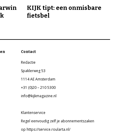
Darwin
KIJK tipt: een onmisbare
jk
fietsbel
en
Contact
Redactie
Spaklerweg 53
1114 AE Amsterdam
+31 (0)20 – 210 5300
info@kijkmagazine.nl
Klantenservice
Regel eenvoudig zelf je abonnementszaken
op https://service.roularta.nl/