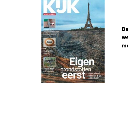
Be
we
me