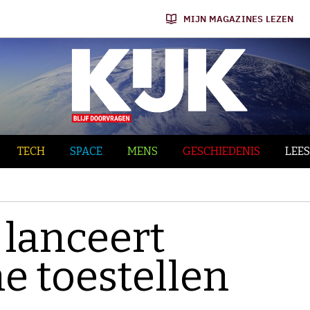
MIJN MAGAZINES LEZEN
TECH
SPACE
MENS
GESCHIEDENIS
LEES
 lanceert
e toestellen