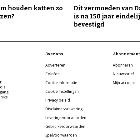
m houden katten zo
Dit vermoeden van 
ozen?
is na 150 jaar eindeli
bevestigd
Over ons
Abonnement
Adverteren
Abonneren
Colofon
Nieuwsbrief
r
Cookie informatie
Mijn account
 die
Cookie Instellingen
pgang
 niks
Privacy beleid
Disclaimer/vrijwaring
Leveringsvoorwaarden
Gebruiksvoorwaarden
Spelvoorwaarden