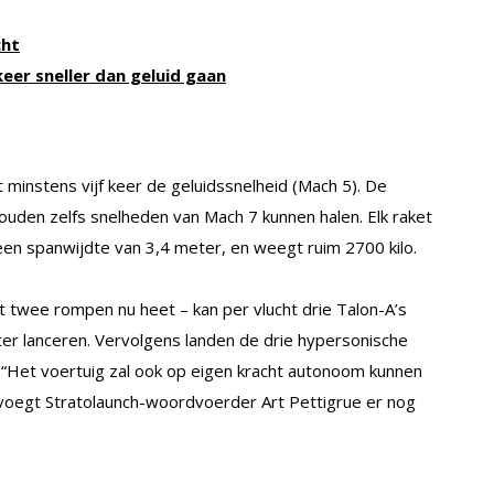
cht
eer sneller dan geluid gaan
minstens vijf keer de geluidssnelheid (Mach 5). De
zouden zelfs snelheden van Mach 7 kunnen halen. Elk raket
 een spanwijdte van 3,4 meter, en weegt ruim 2700 kilo.
et twee rompen nu heet – kan per vlucht drie Talon-A’s
r lanceren. Vervolgens landen de drie hypersonische
. “Het voertuig zal ook op eigen kracht autonoom kunnen
 voegt Stratolaunch-woordvoerder Art Pettigrue er nog