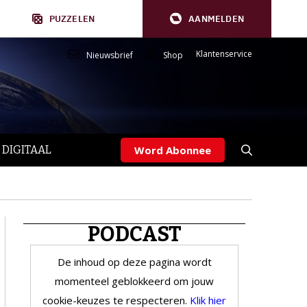
PUZZELEN
AANMELDEN
Klantenservice
Nieuwsbrief
Shop
 DIGITAAL
Word Abonnee
PODCAST
De inhoud op deze pagina wordt
momenteel geblokkeerd om jouw
cookie-keuzes te respecteren.
Klik hier