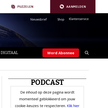
PUZZELEN
AANMELDEN
Klantenservice
Nieuwsbrief
Shop
 DIGITAAL
Word Abonnee
PODCAST
De inhoud op deze pagina wordt
momenteel geblokkeerd om jouw
cookie-keuzes te respecteren.
Klik hier