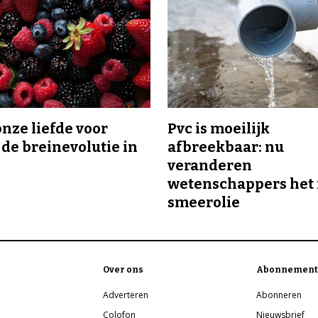
onze liefde voor
Pvc is moeilijk
 de breinevolutie in
afbreekbaar: nu
veranderen
wetenschappers het 
smeerolie
Over ons
Abonnement
Adverteren
Abonneren
Colofon
Nieuwsbrief