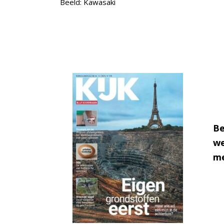
Beeld: Kawasaki
Be
we
me