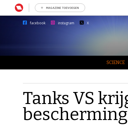
MAGAZINE TOEVOEGEN
facebook
instagram
X
SCIENCE
Tanks VS krij
bescherming