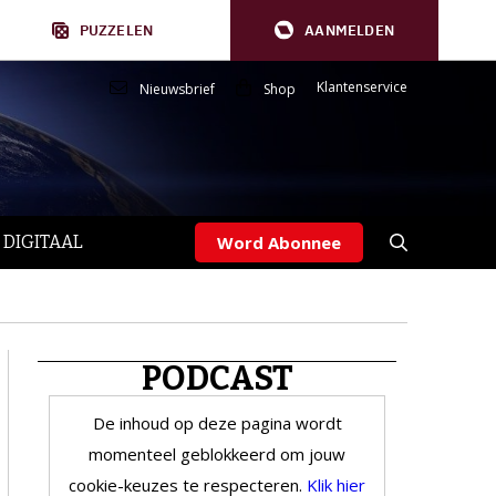
PUZZELEN
AANMELDEN
Klantenservice
Nieuwsbrief
Shop
 DIGITAAL
Word Abonnee
PODCAST
De inhoud op deze pagina wordt
momenteel geblokkeerd om jouw
cookie-keuzes te respecteren.
Klik hier