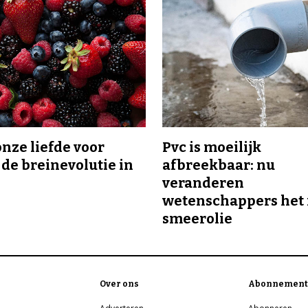
onze liefde voor
Pvc is moeilijk
 de breinevolutie in
afbreekbaar: nu
veranderen
wetenschappers het 
smeerolie
Over ons
Abonnement