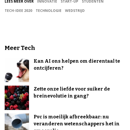
LEES MEER OVER
INNOVATIE
START-UP
STUDENTEN
TECH-IDEE 2020
TECHNOLOGIE
WEDSTRIJD
Meer Tech
Kan AI ons helpen om dierentaal te
ontcijferen?
Zette onze liefde voor suiker de
breinevolutie in gang?
Pvc is moeilijk afbreekbaar: nu
veranderen wetenschappers het in