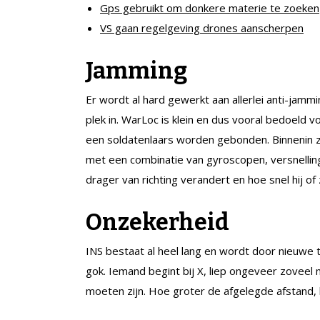
Gps gebruikt om donkere materie te zoeken
VS gaan regelgeving drones aanscherpen
Jamming
Er wordt al hard gewerkt aan allerlei anti-jam
plek in. WarLoc is klein en dus vooral bedoeld 
een soldatenlaars worden gebonden. Binnenin zi
met een combinatie van gyroscopen, versnelli
drager van richting verandert en hoe snel hij of z
Onzekerheid
INS bestaat al heel lang en wordt door nieuwe 
gok. Iemand begint bij X, liep ongeveer zoveel
moeten zijn. Hoe groter de afgelegde afstand,