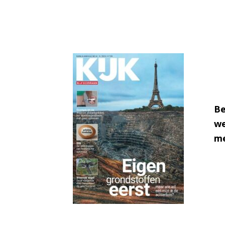
Be
we
me