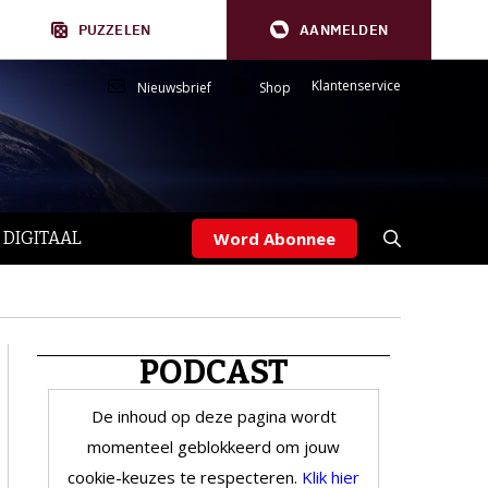
PUZZELEN
AANMELDEN
Klantenservice
Nieuwsbrief
Shop
 DIGITAAL
Word Abonnee
PODCAST
De inhoud op deze pagina wordt
momenteel geblokkeerd om jouw
cookie-keuzes te respecteren.
Klik hier