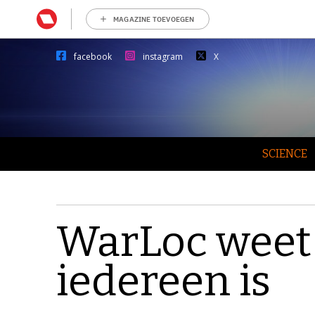
MAGAZINE TOEVOEGEN
facebook
instagram
X
SCIENCE
WarLoc weet 
iedereen is