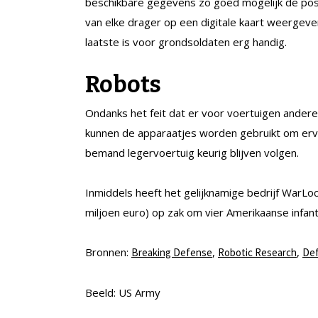
beschikbare gegevens zo goed mogelijk de posit
van elke drager op een digitale kaart weergeven
laatste is voor grondsoldaten erg handig.
Robots
Ondanks het feit dat er voor voertuigen andere 
kunnen de apparaatjes worden gebruikt om erv
bemand legervoertuig keurig blijven volgen.
Inmiddels heeft het gelijknamige bedrijf WarLoc
miljoen euro) op zak om vier Amerikaanse infan
Bronnen:
,
,
Breaking Defense
Robotic Research
De
Beeld: US Army