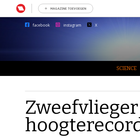
MAGAZINE TOEVOEGEN
facebook
instagram
X
SCIENCE
Zweefvlieger
hoogterecor