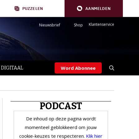
PUZZELEN
AANMELDEN
Klantenservice
Nieuwsbrief
Shop
 DIGITAAL
Word Abonnee
PODCAST
De inhoud op deze pagina wordt
momenteel geblokkeerd om jouw
cookie-keuzes te respecteren.
Klik hier