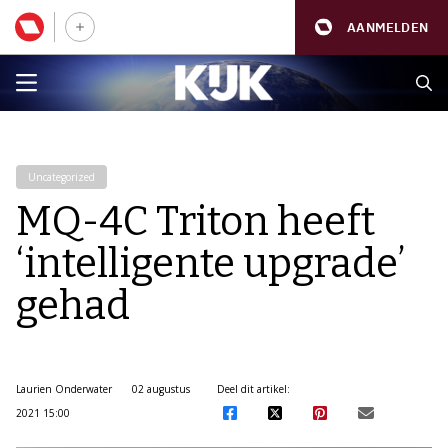
AANMELDEN
Uncategorized
MQ-4C Triton heeft
‘intelligente upgrade’
gehad
Laurien Onderwater
02 augustus
Deel dit artikel:
2021 15:00