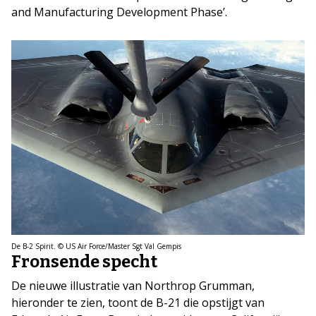
and Manufacturing Development Phase’.
De B-2 Spirit. © US Air Force/Master Sgt Val Gempis
Fronsende specht
De nieuwe illustratie van Northrop Grumman,
hieronder te zien, toont de B-21 die opstijgt van