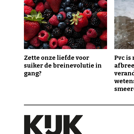
Zette onze liefde voor
Pvc is
suiker de breinevolutie in
afbree
gang?
veran
wetens
smeer