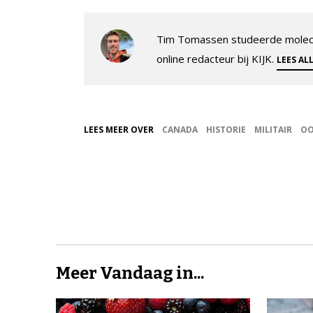
Tim Tomassen studeerde molecul
online redacteur bij KIJK.
LEES AL
LEES MEER OVER
CANADA
HISTORIE
MILITAIR
OO
Meer Vandaag in...