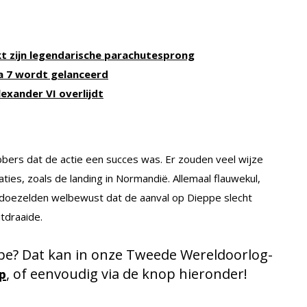
t zijn legendarische parachutesprong
a 7 wordt gelanceerd
exander VI overlijdt
ers dat de actie een succes was. Er zouden veel wijze
ties, zoals de landing in Normandië. Allemaal flauwekul,
rdoezelden welbewust dat de aanval op Dieppe slecht
tdraaide.
ppe? Dat kan in onze Tweede Wereldoorlog-
, of eenvoudig via de knop hieronder!
p