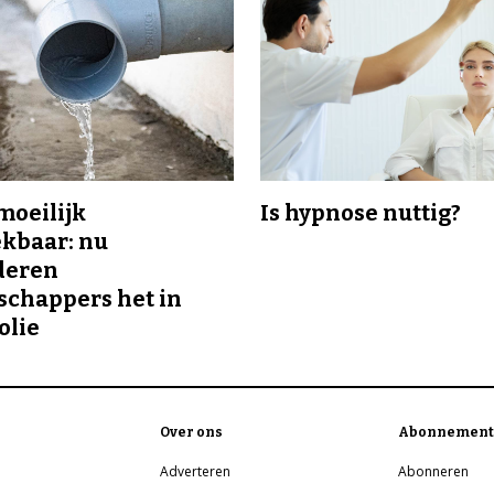
 moeilijk
Is hypnose nuttig?
kbaar: nu
deren
chappers het in
olie
Over ons
Abonnement
Adverteren
Abonneren