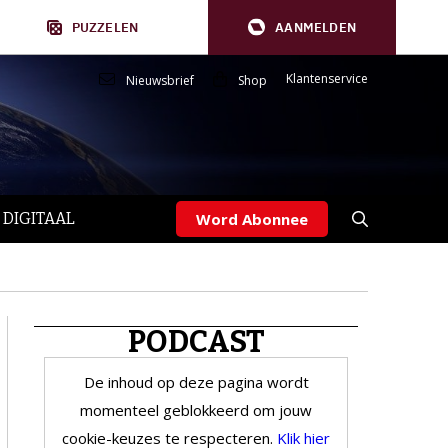
PUZZELEN
AANMELDEN
Klantenservice
Nieuwsbrief
Shop
 DIGITAAL
Word Abonnee
PODCAST
De inhoud op deze pagina wordt
momenteel geblokkeerd om jouw
cookie-keuzes te respecteren.
Klik hier