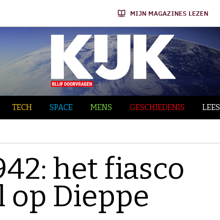
MIJN MAGAZINES LEZEN
TECH
SPACE
MENS
GESCHIEDENIS
LEES
42: het fiasco
l op Dieppe