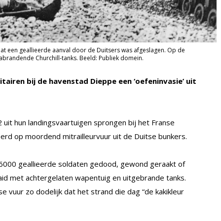
dat een geallieerde aanval door de Duitsers was afgeslagen. Op de
brandende Churchill-tanks. Beeld: Publiek domein.
airen bij de havenstad Dieppe een ‘oefeninvasie’ uit
uit hun landingsvaartuigen sprongen bij het Franse
erd op moordend mitrailleurvuur uit de Duitse bunkers.
e 6000 geallieerde soldaten gedood, gewond geraakt of
id met achtergelaten wapentuig en uitgebrande tanks.
 vuur zo dodelijk dat het strand die dag “de kakikleur