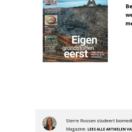
Be
we
me
Sterre Roosen studeert biomedi
Magazine.
LEES ALLE ARTIKELEN V