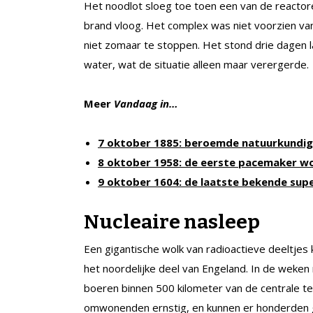
Het noodlot sloeg toe toen een van de reactore
brand vloog. Het complex was niet voorzien va
niet zomaar te stoppen. Het stond drie dagen l
water, wat de situatie alleen maar verergerde.
Meer
Vandaag in…
7 oktober 1885: beroemde natuurkundig
8 oktober 1958: de eerste pacemaker w
9 oktober 1604: de laatste bekende s
Nucleaire nasleep
Een gigantische wolk van radioactieve deeltjes
het noordelijke deel van Engeland. In de weke
boeren binnen 500 kilometer van de centrale t
omwonenden ernstig, en kunnen er honderden 