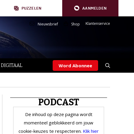
PUZZELEN
AANMELDEN
Klantenservice
Nieuwsbrief
Shop
 DIGITAAL
Word Abonnee
PODCAST
De inhoud op deze pagina wordt
momenteel geblokkeerd om jouw
cookie-keuzes te respecteren.
Klik hier