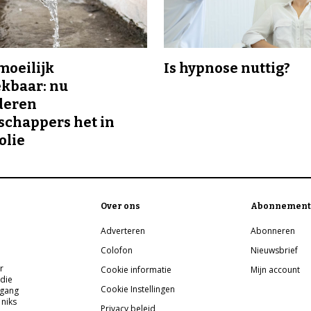
 moeilijk
Is hypnose nuttig?
kbaar: nu
deren
chappers het in
olie
Over ons
Abonnement
Adverteren
Abonneren
Colofon
Nieuwsbrief
r
Cookie informatie
Mijn account
 die
Cookie Instellingen
pgang
 niks
Privacy beleid