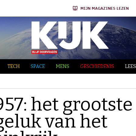
MIJN MAGAZINES LEZEN
TECH
SPACE
MENS
GESCHIEDENIS
LEES
57: het grootste
geluk van het