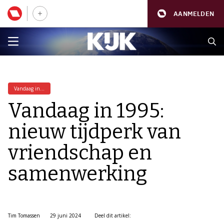
AANMELDEN
Vandaag in...
Vandaag in 1995:
nieuw tijdperk van
vriendschap en
samenwerking
Tim Tomassen
29 juni 2024
Deel dit artikel: