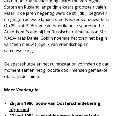
Als het om ruimtevaart ging, waren de Verenigde
Staten en Rusland lange tijd elkaars grootste rivalen.
Maar in de jaren negentig werd de strijdbijl begraven
en gingen de twee landen steeds vaker samenwerken.
Op 29 juni 1995 legde de Amerikaanse spaceshuttle
Atlantis zelfs aan bij het Russische ruimtestation Mir.
NASA-baas Daniel Goldin noemde het toen het begin
van “een nieuw tijdperk van vriendschap en
samenwerking”.
De spaceshuttle en het ruimtestation vormden op dat
moment samen het grootste door mensen gemaakte
object in de ruimte.
Meer
Vandaag in…
26 juni 1986: bouw van Oosterscheldekering
afgerond
27 juni 1954: ’s werelds eerste kerncentrale