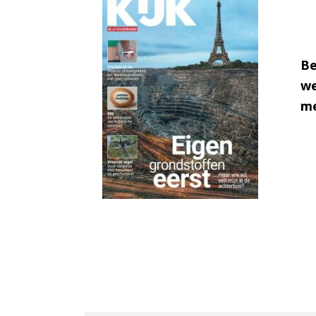
Be
we
me