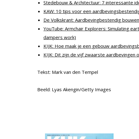
Stedebouw & Architectuur: 7 interessante 
KAW: 10 tips voor een aardbevingsbestend
De Volkskrant: Aardbevingbestendig bouwen,
YouTube: Armchair Explorers: Simulating ea
dampers work)
KIJK: Hoe maak je een gebouw aardbevings
KIJK: Dit zijn de vijf zwaarste aardbevingen
Tekst: Mark van den Tempel
Beeld: Lyas Akengin/Getty Images