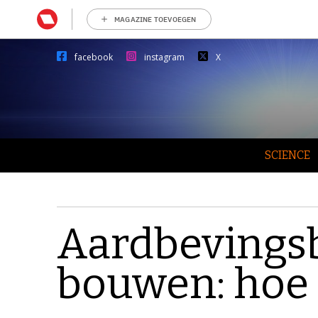
MAGAZINE TOEVOEGEN
facebook
instagram
X
SCIENCE
Aardbevings
bouwen: hoe 