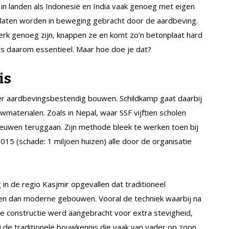
n in landen als Indonesië en India vaak genoeg met eigen
laten worden in beweging gebracht door de aardbeving.
erk genoeg zijn, knappen ze en komt zo’n betonplaat hard
s daarom essentieel. Maar hoe doe je dat?
is
ver aardbevingsbestendig bouwen. Schildkamp gaat daarbij
wmaterialen. Zoals in Nepal, waar SSF vijftien scholen
euwen teruggaan. Zijn methode bleek te werken toen bij
015 (schade: 1 miljoen huizen) alle door de organisatie
in de regio Kasjmir opgevallen dat traditioneel
den dan moderne gebouwen. Vooral de techniek waarbij na
e constructie werd aangebracht voor extra stevigheid,
j de traditionele bouwkennis die vaak van vader op zoon