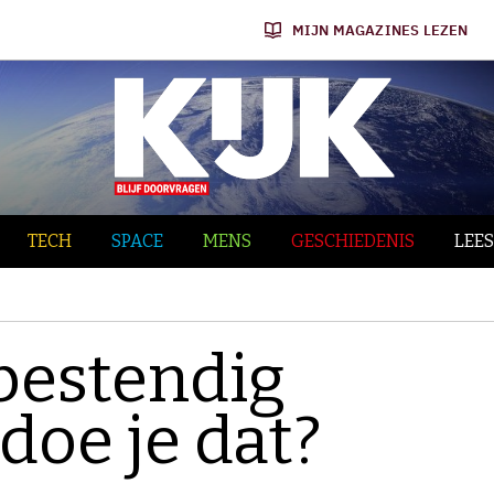
MIJN MAGAZINES LEZEN
TECH
SPACE
MENS
GESCHIEDENIS
LEES
bestendig
doe je dat?