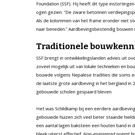
Foundation (SSF). Hij heeft dit type instortinge
ogen gezien. “De zware betonnen verdiepingsp
Als de kolommen van het frame eronder niet st
naar beneden.” Aardbevingsbestendig bouwen i
Traditionele bouwkenn
SSF brengt in ontwikkelingslanden advies uit o
zoveel mogelijk uit van lokale technieken en bou
bouwde volgens Nepalese tradities die soms e
de laatste grote aardbeving in het bergland in 2
gebouwde scholen gespaard bleven.
Het was Schildkamp bij een eerdere aardbeving 
gebouwde huizen zich veel beter staande hiel
een aantal lagen baksteen een houten band in d
bleek uiterst effectief.
Non-engineered
noemt hi