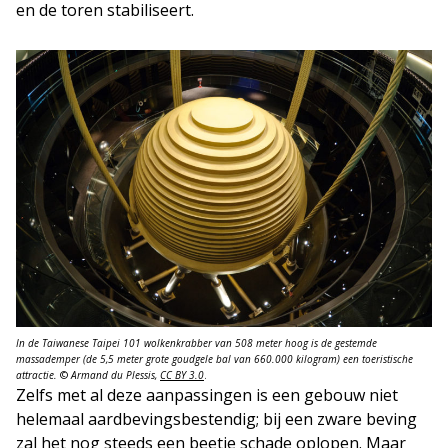
en de toren stabiliseert.
In de Taiwanese Taipei 101 wolkenkrabber van 508 meter hoog is de gestemde
massademper (de 5,5 meter grote goudgele bal van 660.000 kilogram) een toeristische
attractie.
©
Armand du Plessis,
CC BY 3.0
.
Zelfs met al deze aanpassingen is een gebouw niet
helemaal aardbevingsbestendig; bij een zware beving
zal het nog steeds een beetje schade oplopen. Maar