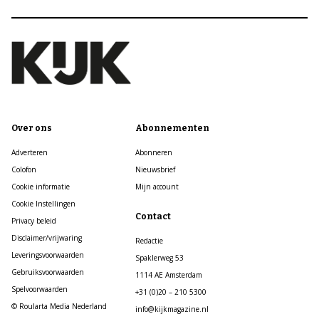
Over ons
Abonnementen
Adverteren
Abonneren
Colofon
Nieuwsbrief
Cookie informatie
Mijn account
Cookie Instellingen
Contact
Privacy beleid
Disclaimer/vrijwaring
Redactie
Leveringsvoorwaarden
Spaklerweg 53
Gebruiksvoorwaarden
1114 AE Amsterdam
Spelvoorwaarden
+31 (0)20 – 210 5300
© Roularta Media Nederland
info@kijkmagazine.nl