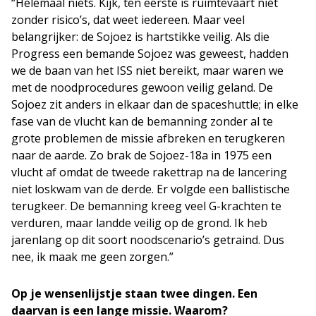
“Helemaal niets. Kijk, ten eerste is ruimtevaart niet
zonder risico’s, dat weet iedereen. Maar veel
belangrijker: de Sojoez is hartstikke veilig. Als die
Progress een bemande Sojoez was geweest, hadden
we de baan van het ISS niet bereikt, maar waren we
met de noodprocedures gewoon veilig geland. De
Sojoez zit anders in elkaar dan de spaceshuttle; in elke
fase van de vlucht kan de bemanning zonder al te
grote problemen de missie afbreken en terugkeren
naar de aarde. Zo brak de Sojoez-18a in 1975 een
vlucht af omdat de tweede rakettrap na de lancering
niet loskwam van de derde. Er volgde een ballistische
terugkeer. De bemanning kreeg veel G-krachten te
verduren, maar landde veilig op de grond. Ik heb
jarenlang op dit soort noodscenario’s getraind. Dus
nee, ik maak me geen zorgen.”
Op je wensenlijstje staan twee dingen. Een
daarvan is een lange missie. Waarom?