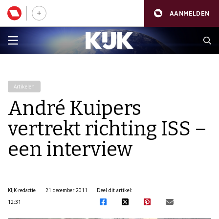
AANMELDEN
Artikelen
André Kuipers
vertrekt richting ISS –
een interview
KIJK-redactie
21 december 2011
Deel dit artikel:
12:31