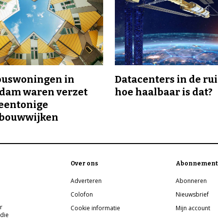
buswoningen in
Datacenters in de ru
rdam waren verzet
hoe haalbaar is dat?
eentonige
bouwwijken
Over ons
Abonnement
Adverteren
Abonneren
Colofon
Nieuwsbrief
r
Cookie informatie
Mijn account
 die