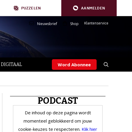
PUZZELEN
AANMELDEN
Klantenservice
Nieuwsbrief
Shop
 DIGITAAL
Word Abonnee
PODCAST
De inhoud op deze pagina wordt
momenteel geblokkeerd om jouw
cookie-keuzes te respecteren.
Klik hier