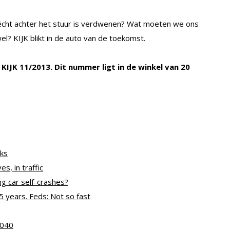
écht achter het stuur is verdwenen? Wat moeten we ons
wel? KIJK blikt in de auto van de toekomst.
in KIJK 11/2013. Dit nummer ligt in de winkel
van 20
rks
, in traffic
ng car self-crashes?
5 years. Feds: Not so fast
2040