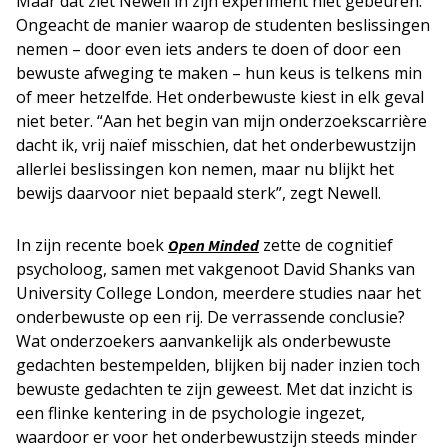
Maar dat ziet Newell in zijn experiment niet gebeuren.
Ongeacht de manier waarop de studenten beslissingen
nemen – door even iets anders te doen of door een
bewuste afweging te maken – hun keus is telkens min
of meer hetzelfde. Het onderbewuste kiest in elk geval
niet beter. “Aan het begin van mijn onderzoekscarrière
dacht ik, vrij naïef misschien, dat het onderbewustzijn
allerlei beslissingen kon nemen, maar nu blijkt het
bewijs daarvoor niet bepaald sterk”, zegt Newell.
In zijn recente boek
zette de cognitief
Open Minded
psycholoog, samen met vakgenoot David Shanks van
University College London, meerdere studies naar het
onderbewuste op een rij. De verrassende conclusie?
Wat onderzoekers aanvankelijk als onderbewuste
gedachten bestempelden, blijken bij nader inzien toch
bewuste gedachten te zijn geweest. Met dat inzicht is
een flinke kentering in de psychologie ingezet,
waardoor er voor het onderbewustzijn steeds minder