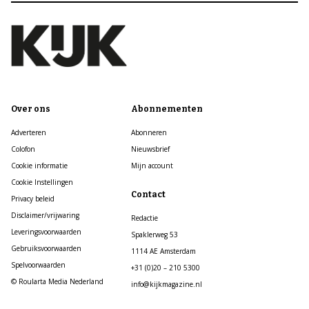
Over ons
Abonnementen
Adverteren
Abonneren
Colofon
Nieuwsbrief
Cookie informatie
Mijn account
Cookie Instellingen
Contact
Privacy beleid
Disclaimer/vrijwaring
Redactie
Leveringsvoorwaarden
Spaklerweg 53
Gebruiksvoorwaarden
1114 AE Amsterdam
Spelvoorwaarden
+31 (0)20 – 210 5300
© Roularta Media Nederland
info@kijkmagazine.nl