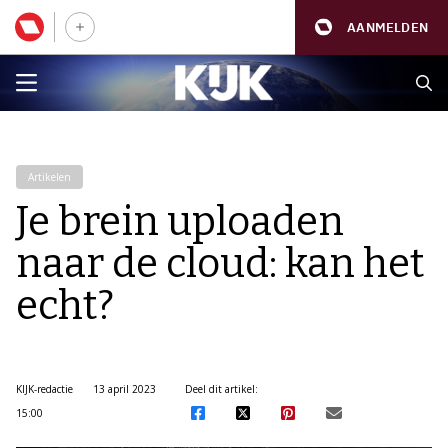
AANMELDEN
Artikelen
Je brein uploaden
naar de cloud: kan het
echt?
KIJK-redactie
13 april 2023
Deel dit artikel:
15:00