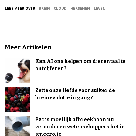
LEES MEER OVER
BREIN
CLOUD
HERSENEN
LEVEN
Meer Artikelen
Kan AI ons helpen om dierentaal te
ontcijferen?
Zette onze liefde voor suiker de
breinevolutie in gang?
Pvc is moeilijk afbreekbaar: nu
veranderen wetenschappers het in
smeerolie