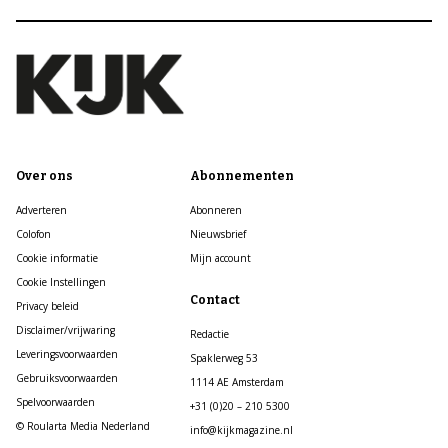
Over ons
Abonnementen
Adverteren
Abonneren
Colofon
Nieuwsbrief
Cookie informatie
Mijn account
Cookie Instellingen
Contact
Privacy beleid
Disclaimer/vrijwaring
Redactie
Leveringsvoorwaarden
Spaklerweg 53
Gebruiksvoorwaarden
1114 AE Amsterdam
Spelvoorwaarden
+31 (0)20 – 210 5300
© Roularta Media Nederland
info@kijkmagazine.nl