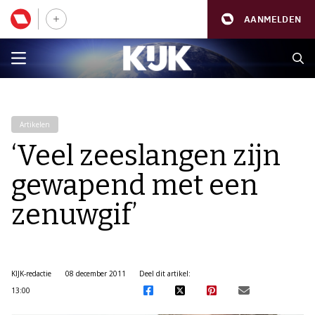
AANMELDEN
Artikelen
‘Veel zeeslangen zijn
gewapend met een
zenuwgif’
KIJK-redactie
08 december 2011
Deel dit artikel:
13:00