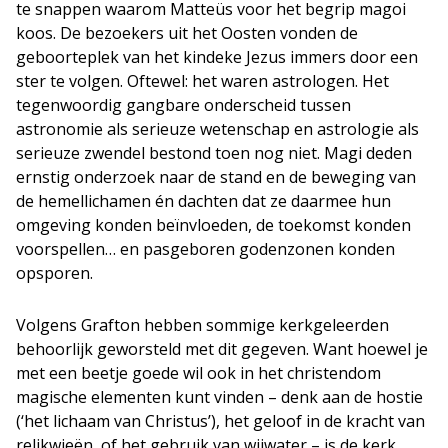
te snappen waarom Matteüs voor het begrip magoi
koos. De bezoekers uit het Oosten vonden de
geboorteplek van het kindeke Jezus immers door een
ster te volgen. Oftewel: het waren astrologen. Het
tegenwoordig gangbare onderscheid tussen
astronomie als serieuze wetenschap en astrologie als
serieuze zwendel bestond toen nog niet. Magi deden
ernstig onderzoek naar de stand en de beweging van
de hemellichamen én dachten dat ze daarmee hun
omgeving konden beïnvloeden, de toekomst konden
voorspellen… en pasgeboren godenzonen konden
opsporen.
Volgens Grafton hebben sommige kerkgeleerden
behoorlijk geworsteld met dit gegeven. Want hoewel je
met een beetje goede wil ook in het christendom
magische elementen kunt vinden – denk aan de hostie
(‘het lichaam van Christus’), het geloof in de kracht van
relikwieën, of het gebruik van wijwater – is de kerk