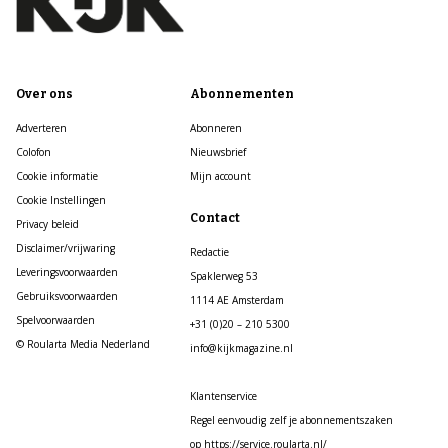
Over ons
Abonnementen
Adverteren
Abonneren
Colofon
Nieuwsbrief
Cookie informatie
Mijn account
Cookie Instellingen
Contact
Privacy beleid
Disclaimer/vrijwaring
Redactie
Leveringsvoorwaarden
Spaklerweg 53
Gebruiksvoorwaarden
1114 AE Amsterdam
Spelvoorwaarden
+31 (0)20 – 210 5300
© Roularta Media Nederland
info@kijkmagazine.nl
Klantenservice
Regel eenvoudig zelf je abonnementszaken
op https://service.roularta.nl/