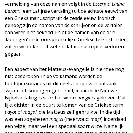
vermelding van deze namen volgt in de
Excerpta Latina
Barbari
, een Latijnse vertaling (uit de achtste eeuw) van
een Grieks manuscript uit de zesde eeuw. Ironisch
genoeg zijn de namen van de schrijver en de vertaler
dan weer niet bekend. En of de namen van de drie
‘koningen’ in de oorspronkelijke Griekse tekst stonden,
zullen we ook nooit weten: dat manuscript is verloren
gegaan.
Eén aspect van het Matteüs-evangelie is hiermee nog
niet besproken. In de volksmond worden de
hoofdpersonages uit dit deel van zijn verhaal vaak
‘wijzen’ of ‘koningen’ genoemd, maar in de Nieuwe
Bijbelvertaling is voor het woord
magiërs
gekozen. Dat
lijkt dichter in de buurt te komen van de Griekse term
μ
ά
γοι
of
magoi
, die Matteüs zelf gebruikte. In die tijd
was een zogeheten
magus
(meervoud:
magi
) inderdaad
een wijze, maar wel een speciaal soort wijze. Namelijk: