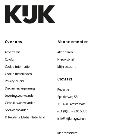
Over ons
Abonnementen
Adverteren
Abonneren
Colofon
Nieuwsbrief
Cookie informatie
Mijn account
Cookie Instellingen
Contact
Privacy beleid
Disclaimer/vrijwaring
Redactie
Leveringsvoorwaarden
Spaklerweg 53
Gebruiksvoorwaarden
1114 AE Amsterdam
Spelvoorwaarden
+31 (0)20 – 210 5300
© Roularta Media Nederland
info@kijkmagazine.nl
Klantenservice