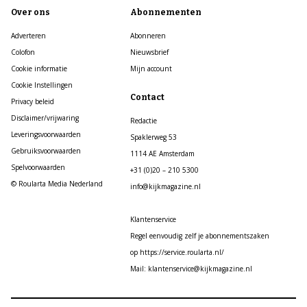
Over ons
Abonnementen
Adverteren
Abonneren
Colofon
Nieuwsbrief
Cookie informatie
Mijn account
Cookie Instellingen
Contact
Privacy beleid
Disclaimer/vrijwaring
Redactie
Leveringsvoorwaarden
Spaklerweg 53
Gebruiksvoorwaarden
1114 AE Amsterdam
Spelvoorwaarden
+31 (0)20 – 210 5300
© Roularta Media Nederland
info@kijkmagazine.nl
Klantenservice
Regel eenvoudig zelf je abonnementszaken
op https://service.roularta.nl/
Mail: klantenservice@kijkmagazine.nl