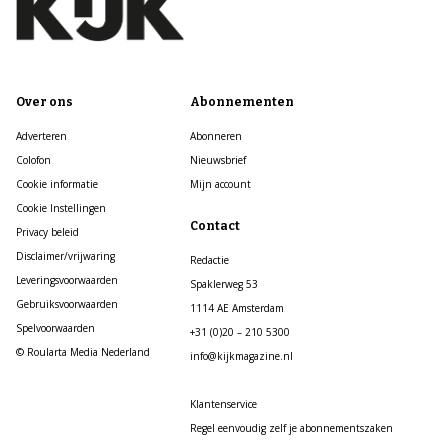
Over ons
Abonnementen
Adverteren
Abonneren
Colofon
Nieuwsbrief
Cookie informatie
Mijn account
Cookie Instellingen
Contact
Privacy beleid
Disclaimer/vrijwaring
Redactie
Leveringsvoorwaarden
Spaklerweg 53
Gebruiksvoorwaarden
1114 AE Amsterdam
Spelvoorwaarden
+31 (0)20 – 210 5300
© Roularta Media Nederland
info@kijkmagazine.nl
Klantenservice
Regel eenvoudig zelf je abonnementszaken