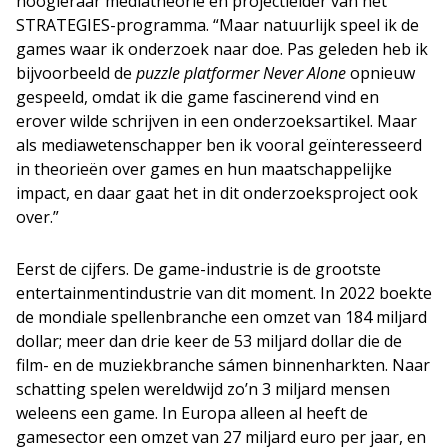
hoogleraar mediatheorie én projectleider van het
STRATEGIES-programma. “Maar natuurlijk speel ik de
games waar ik onderzoek naar doe. Pas geleden heb ik
bijvoorbeeld de
puzzle platformer
Never Alone
opnieuw
gespeeld, omdat ik die game fascinerend vind en
erover wilde schrijven in een onderzoeksartikel. Maar
als mediawetenschapper ben ik vooral geïnteresseerd
in theorieën over games en hun maatschappelijke
impact, en daar gaat het in dit onderzoeksproject ook
over.”
Eerst de cijfers. De game-industrie is de grootste
entertainmentindustrie van dit moment. In 2022 boekte
de mondiale spellenbranche een omzet van 184 miljard
dollar; meer dan drie keer de 53 miljard dollar die de
film- en de muziekbranche sámen binnenharkten. Naar
schatting spelen wereldwijd zo’n 3 miljard mensen
weleens een game. In Europa alleen al heeft de
gamesector een omzet van 27 miljard euro per jaar, en