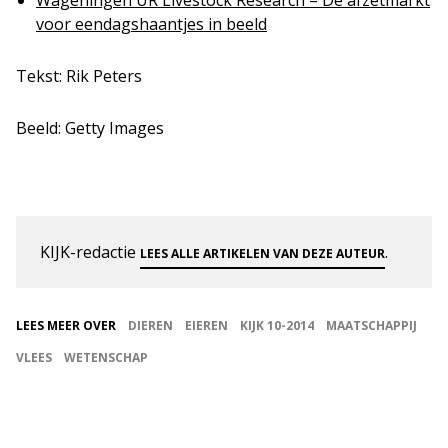
Wageningen UR Livestock Research – De afzetmarkt
voor eendagshaantjes in beeld
Tekst: Rik Peters
Beeld: Getty Images
KIJK-redactie
.
LEES ALLE ARTIKELEN VAN DEZE AUTEUR
LEES MEER OVER
DIEREN
EIEREN
KIJK 10-2014
MAATSCHAPPIJ
VLEES
WETENSCHAP