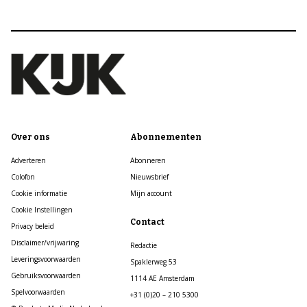
Over ons
Abonnementen
Adverteren
Abonneren
Colofon
Nieuwsbrief
Cookie informatie
Mijn account
Cookie Instellingen
Contact
Privacy beleid
Disclaimer/vrijwaring
Redactie
Leveringsvoorwaarden
Spaklerweg 53
Gebruiksvoorwaarden
1114 AE Amsterdam
Spelvoorwaarden
+31 (0)20 – 210 5300