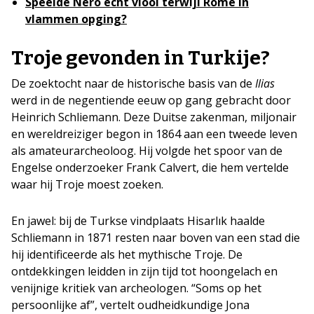
Speelde Nero echt viool terwijl Rome in
vlammen opging?
Troje gevonden in Turkije?
De zoektocht naar de historische basis van de
Ilias
werd in de negentiende eeuw op gang gebracht door
Heinrich Schliemann. Deze Duitse zakenman, miljonair
en wereldreiziger begon in 1864 aan een tweede leven
als amateurarcheoloog. Hij volgde het spoor van de
Engelse onderzoeker Frank Calvert, die hem vertelde
waar hij Troje moest zoeken.
En jawel: bij de Turkse vindplaats Hisarlık haalde
Schliemann in 1871 resten naar boven van een stad die
hij identificeerde als het mythische Troje. De
ontdekkingen leidden in zijn tijd tot hoongelach en
venijnige kritiek van archeologen. “Soms op het
persoonlijke af”, vertelt oudheidkundige Jona