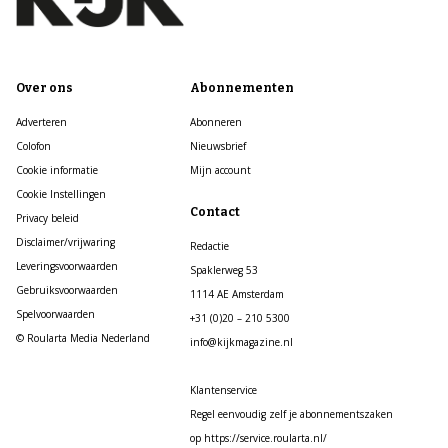
Over ons
Abonnementen
Adverteren
Abonneren
Colofon
Nieuwsbrief
Cookie informatie
Mijn account
Cookie Instellingen
Contact
Privacy beleid
Disclaimer/vrijwaring
Redactie
Leveringsvoorwaarden
Spaklerweg 53
Gebruiksvoorwaarden
1114 AE Amsterdam
Spelvoorwaarden
+31 (0)20 – 210 5300
© Roularta Media Nederland
info@kijkmagazine.nl
Klantenservice
Regel eenvoudig zelf je abonnementszaken
op https://service.roularta.nl/