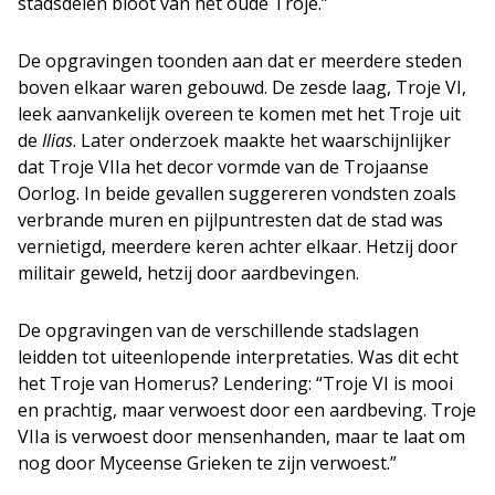
stadsdelen bloot van het oude Troje.”
De opgravingen toonden aan dat er meerdere steden
boven elkaar waren gebouwd. De zesde laag, Troje VI,
leek aanvankelijk overeen te komen met het Troje uit
de
Ilias
. Later onderzoek maakte het waarschijnlijker
dat Troje VIIa het decor vormde van de Trojaanse
Oorlog. In beide gevallen suggereren vondsten zoals
verbrande muren en pijlpuntresten dat de stad was
vernietigd, meerdere keren achter elkaar. Hetzij door
militair geweld, hetzij door aardbevingen.
De opgravingen van de verschillende stadslagen
leidden tot uiteenlopende interpretaties. Was dit echt
het Troje van Homerus? Lendering: “Troje VI is mooi
en prachtig, maar verwoest door een aardbeving. Troje
VIIa is verwoest door mensenhanden, maar te laat om
nog door Myceense Grieken te zijn verwoest.”