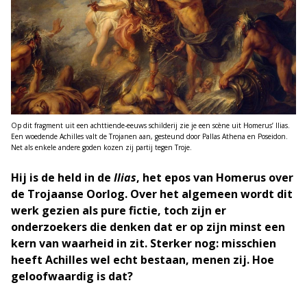
Op dit fragment uit een achttiende-eeuws schilderij zie je een scène uit Homerus’ Ilias.
Een woedende Achilles valt de Trojanen aan, gesteund door Pallas Athena en Poseidon.
Net als enkele andere goden kozen zij partij tegen Troje.
Hij is de held in de
Ilias
, het epos van Homerus over
de Trojaanse Oorlog. Over het algemeen wordt dit
werk gezien als pure fictie, toch zijn er
onderzoekers die denken dat er op zijn minst een
kern van waarheid in zit. Sterker nog: misschien
heeft Achilles wel echt bestaan, menen zij. Hoe
geloofwaardig is dat?