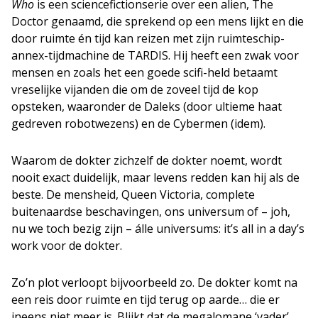
Who
is een sciencefictionserie over een alien, The
Doctor genaamd, die sprekend op een mens lijkt en die
door ruimte én tijd kan reizen met zijn ruimteschip-
annex-tijdmachine de TARDIS. Hij heeft een zwak voor
mensen en zoals het een goede scifi-held betaamt
vreselijke vijanden die om de zoveel tijd de kop
opsteken, waaronder de Daleks (door ultieme haat
gedreven robotwezens) en de Cybermen (idem).
Waarom de dokter zichzelf de dokter noemt, wordt
nooit exact duidelijk, maar levens redden kan hij als de
beste. De mensheid, Queen Victoria, complete
buitenaardse beschavingen, ons universum of – joh,
nu we toch bezig zijn – álle universums: it’s all in a day’s
work voor de dokter.
Zo’n plot verloopt bijvoorbeeld zo. De dokter komt na
een reis door ruimte en tijd terug op aarde… die er
ineens niet meer is. Blijkt dat de megalomane ‘vader’