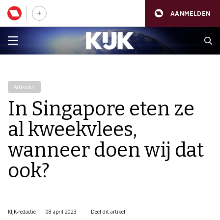
AANMELDEN
Artikelen
In Singapore eten ze
al kweekvlees,
wanneer doen wij dat
ook?
KIJK-redactie
08 april 2023
Deel dit artikel: