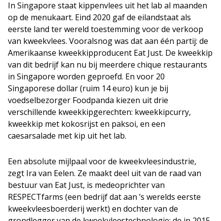
In Singapore staat kippenvlees uit het lab al maanden
op de menukaart. Eind 2020 gaf de eilandstaat als
eerste land ter wereld toestemming voor de verkoop
van kweekvlees. Vooralsnog was dat aan één partij: de
Amerikaanse kweekkipproducent Eat Just. De kweekkip
van dit bedrijf kan nu bij meerdere chique restaurants
in Singapore worden geproefd. En voor 20
Singaporese dollar (ruim 14 euro) kun je bij
voedselbezorger Foodpanda kiezen uit drie
verschillende kweekkipgerechten: kweekkipcurry,
kweekkip met kokosrijst en paksoi, en een
caesarsalade met kip uit het lab.
Een absolute mijlpaal voor de kweekvleesindustrie,
zegt Ira van Eelen. Ze maakt deel uit van de raad van
bestuur van Eat Just, is medeoprichter van
RESPECTfarms (een bedrijf dat aan ’s werelds eerste
kweekvleesboerderij werkt) en dochter van de
grondlegger van de kweekvleestechnologie: de in 2015