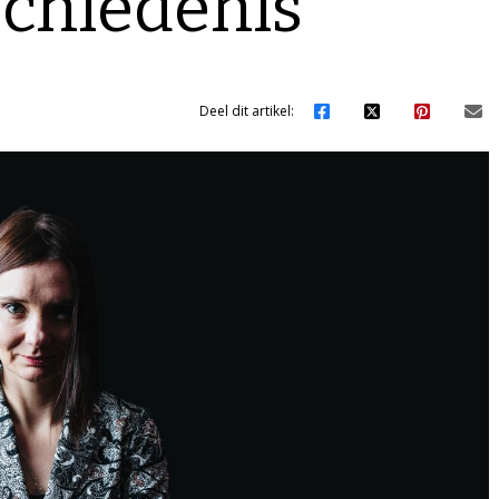
schiedenis’
Deel dit artikel: