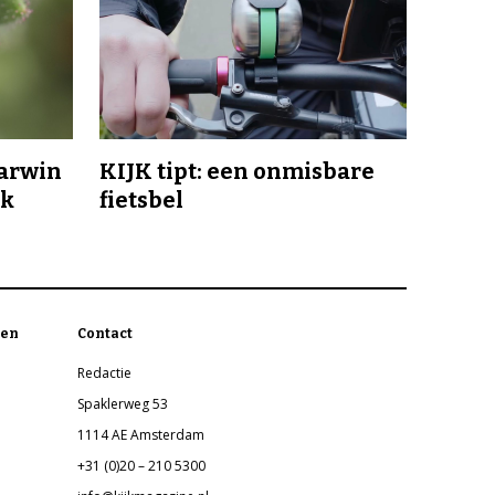
Darwin
KIJK tipt: een onmisbare
jk
fietsbel
en
Contact
Redactie
Spaklerweg 53
1114 AE Amsterdam
+31 (0)20 – 210 5300