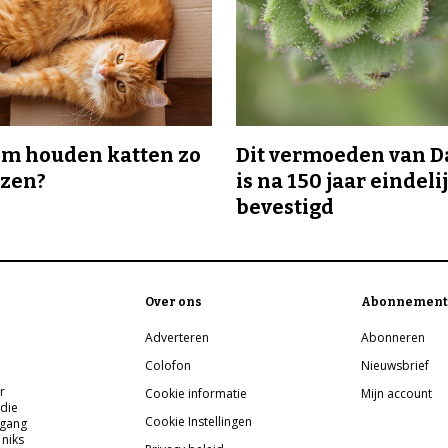
m houden katten zo
Dit vermoeden van 
ozen?
is na 150 jaar eindeli
bevestigd
Over ons
Abonnement
Adverteren
Abonneren
Colofon
Nieuwsbrief
r
Cookie informatie
Mijn account
 die
Cookie Instellingen
pgang
 niks