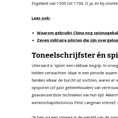
Engeland van 1500 tot 1700. O ja, en bij voork
Lees ook:
Waarom gebruikt China nog spionagebal
Zeven militaire piloten die zijn overgelo
Toneelschrijfster én sp
Uiteraard is ‘spion’ een rekbaar begrip. In vr
helden verwachten. Maar in een periode waarin 
families elkaar de burcht uit vochten, waren er w
opsporen (of juist geheimhouden) van vertrouwel
geavanceerdste technieken van hun tijd. Akke
wetenschapshistoricus Pete Langman schreef,
“Ik ben via een omweg in de wereld van de spi