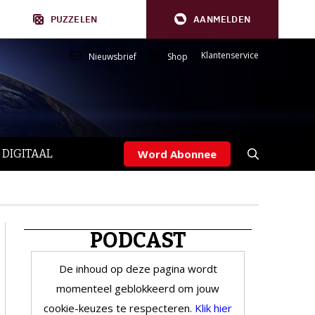
PUZZELEN
AANMELDEN
Klantenservice
Nieuwsbrief
Shop
 DIGITAAL
Word Abonnee
PODCAST
De inhoud op deze pagina wordt
momenteel geblokkeerd om jouw
cookie-keuzes te respecteren.
Klik hier