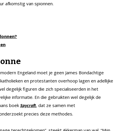
eur afkomstig van spionnen.
lonnen?
pen
ionne
oegmodern Engeland moet je geen James Bond­achtige
katholieken en protestanten overhoop lagen en adellijke
el degelijk figuren die zich specialiseerden in het
ijke informatie. En die gebruikten wel degelijk de
rmans boek
, dat ze samen met
Spycraft
 onderzoekt precies deze methodes.
onage terechtgekomen”, steekt Akkerman van wal. “Mijn