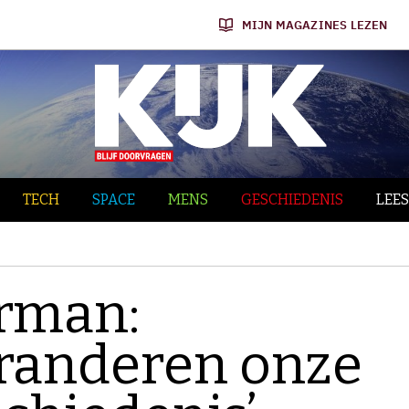
MIJN MAGAZINES LEZEN
TECH
SPACE
MENS
GESCHIEDENIS
LEES
rman:
randeren onze