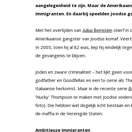
aangelegenheid te zijn. Maar de Amerikaan
immigranten. En daarbij speelden Joodse ga
Met het overlijden van
stierf in
Julius Bernstein
Amerikaanse gangster van Joodse komaf. Veertig
In 2005, toen hij al 82 was, liep hij eindelijk t
de gevangenis te blijven.
Joden en zware criminaliteit – het lijkt geen vo
godfather en Goodfellas en een tv-serie als Th
Italiaanse herkomst. Maar in de recente serie
B
‘Nucky’ Thompson te maken met Joodse onderwe
foto). Die hebben wel degelijk echt bestaan e
de maffia in de Verenigde Staten.
Ambitieuze immigranten