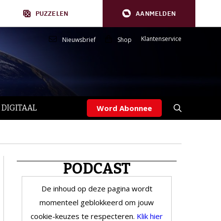
PUZZELEN
AANMELDEN
Klantenservice
Nieuwsbrief
Shop
 DIGITAAL
Word Abonnee
PODCAST
De inhoud op deze pagina wordt
momenteel geblokkeerd om jouw
cookie-keuzes te respecteren.
Klik hier