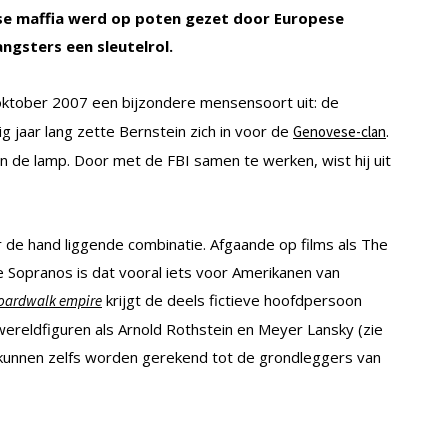
se maffia werd op poten gezet door Europese
ngsters een sleutelrol.
 oktober 2007 een bijzondere mensensoort uit: de
 jaar lang zette Bernstein zich in voor de
.
Genovese-clan
egen de lamp. Door met de FBI samen te werken, wist hij uit
or de hand liggende combinatie. Afgaande op films als The
e Sopranos is dat vooral iets voor Amerikanen van
krijgt de deels fictieve hoofdpersoon
oardwalk empire
reldfiguren als Arnold Rothstein en Meyer Lansky (zie
n kunnen zelfs worden gerekend tot de grondleggers van