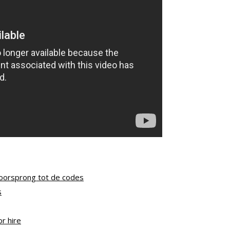
 oorsprong tot de codes
s
r hire