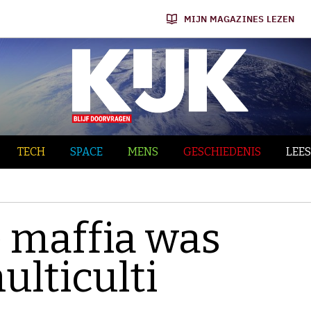
MIJN MAGAZINES LEZEN
TECH
SPACE
MENS
GESCHIEDENIS
LEES
 maffia was
ulticulti