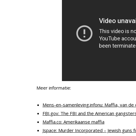
Meer informatie:
Mens-en-samenleving.infonu: Maffia, van de
FBI.gov: The FBI and the American gangster
Maffia.co: Amerikaanse maffia
Jspace: Murder Incorporated – Jewish guns fo