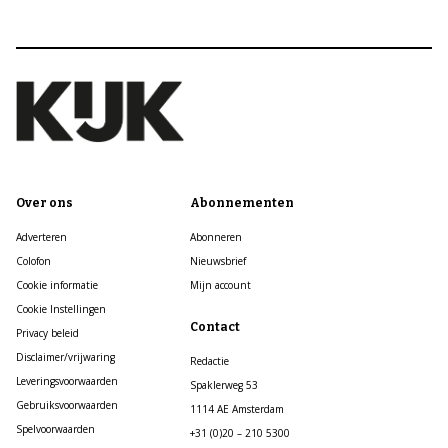
Over ons
Abonnementen
Adverteren
Abonneren
Colofon
Nieuwsbrief
Cookie informatie
Mijn account
Cookie Instellingen
Contact
Privacy beleid
Disclaimer/vrijwaring
Redactie
Leveringsvoorwaarden
Spaklerweg 53
Gebruiksvoorwaarden
1114 AE Amsterdam
Spelvoorwaarden
+31 (0)20 – 210 5300