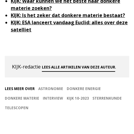
KIJK: Waar kunnen we het beste naar donkere
materie zoeken?
KIJK: Is het zeker dat donkere materie bestaat?
KIJK: ESA lanceert vandaag Euclid: alles over deze
satelliet
KIJK-redactie
.
LEES ALLE ARTIKELEN VAN DEZE AUTEUR
LEES MEER OVER
ASTRONOMIE
DONKERE ENERGIE
DONKERE MATERIE
INTERVIEW
KIJK 10-2023
STERRENKUNDE
TELESCOPEN