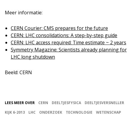
Meer informatie:
CERN Courier: CMS prepares for the future
CERN: LHC consolidations: A step-by-step guide
CERN: LHC access required: Time estimate ~ 2 years
Symmetry Magazine: Scientists already planning for
LHC long shutdown
Beeld: CERN
LEES MEER OVER
CERN
DEELTJESFYSICA
DEELTJESVERSNELLER
KIJK 6-2013
LHC
ONDERZOEK
TECHNOLOGIE
WETENSCHAP