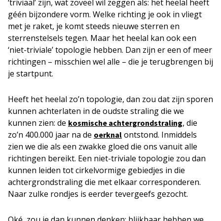
‘triviaal’ zijn, wat zoveel wil zeggen als: het heelal heeft
géén bijzondere vorm. Welke richting je ook in vliegt
met je raket, je komt steeds nieuwe sterren en
sterrenstelsels tegen. Maar het heelal kan ook een
‘niet-triviale’ topologie hebben. Dan zijn er een of meer
richtingen – misschien wel alle – die je terugbrengen bij
je startpunt.
Heeft het heelal zo’n topologie, dan zou dat zijn sporen
kunnen achterlaten in de oudste straling die we
kunnen zien: de
, die
kosmische achtergrondstraling
zo’n 400.000 jaar na de
ontstond. Inmiddels
oerknal
zien we die als een zwakke gloed die ons vanuit alle
richtingen bereikt. Een niet-triviale topologie zou dan
kunnen leiden tot cirkelvormige gebiedjes in die
achtergrondstraling die met elkaar corresponderen.
Naar zulke rondjes is eerder tevergeefs gezocht.
Oké, zou je dan kunnen denken: blijkbaar hebben we