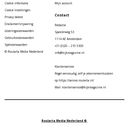
Cookie informatie
Mijn account
Cookie Instellingen
Contact
Privacy beleid
Disclaimer/vrijwaring
Redactie
Leveringsvoorwaarden
Spaklerweg 53
Gebruiksvoorwaarden
1114 AE Amsterdam
Spelvoorwaarden
+31 (0)20 – 210 5300
© Roularta Media Nederland
info@kijkmagazine.nl
Klantenservice
Regel eenvoudig zelf je abonnementszaken
op https://service.roularta.nl/
Mail: klantenservice@kijkmagazine.nl
Roularta Media Nederland ©