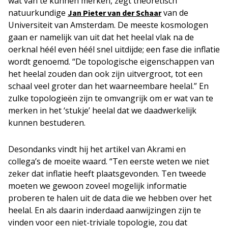
wat van te kunnen merken, zegt theoretisch
natuurkundige
van de
Jan Pieter van der Schaar
Universiteit van Amsterdam. De meeste kosmologen
gaan er namelijk van uit dat het heelal vlak na de
oerknal héél even héél snel uitdijde; een fase die inflatie
wordt genoemd. “De topologische eigenschappen van
het heelal zouden dan ook zijn uitvergroot, tot een
schaal veel groter dan het waarneembare heelal.” En
zulke topologieën zijn te omvangrijk om er wat van te
merken in het ‘stukje’ heelal dat we daadwerkelijk
kunnen bestuderen.
Desondanks vindt hij het artikel van Akrami en
collega’s de moeite waard. “Ten eerste weten we niet
zeker dat inflatie heeft plaatsgevonden. Ten tweede
moeten we gewoon zoveel mogelijk informatie
proberen te halen uit de data die we hebben over het
heelal. En als daarin inderdaad aanwijzingen zijn te
vinden voor een niet-triviale topologie, zou dat