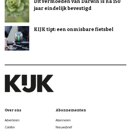
Dit vermoeden van Darwin is na 150
jaar eindelijk bevestigd
KIJK tipt: een onmisbare fietsbel
Over ons
Abonnementen
Adverteren
Abonneren
Colofon
Nieuwsbrief