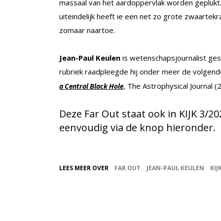
massaal van het aardoppervlak worden geplukt.
uiteindelijk heeft ie een net zo grote zwaartek
zomaar naartoe.
Jean-Paul Keulen
is wetenschapsjournalist ges
rubriek raadpleegde hij onder meer de volgende l
, The Astrophysical Journal 
a Central Black Hole
Deze Far Out staat ook in KIJK 3/20
eenvoudig via de knop hieronder.
LEES MEER OVER
FAR OUT
JEAN-PAUL KEULEN
KIJ