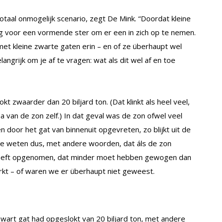
totaal onmogelijk scenario, zegt De Mink. “Doordat kleine
tig voor een vormende ster om er een in zich op te nemen.
 met kleine zwarte gaten erin – en of ze überhaupt wel
ngrijk om je af te vragen: wat als dit wel af en toe
t zwaarder dan 20 biljard ton. (Dat klinkt als heel veel,
 van de zon zelf.) In dat geval was de zon ofwel veel
n door het gat van binnenuit opgevreten, zo blijkt uit de
We weten dus, met andere woorden, dat áls de zon
h heeft opgenomen, dat minder moet hebben gewogen dan
rkt – of waren we er überhaupt niet geweest.
wart gat had opgeslokt van 20 biljard ton, met andere