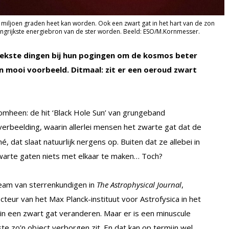
10 miljoen graden heet kan worden. Ook een zwart gat in het hart van de zon
angrijkste energiebron van de ster worden. Beeld: ESO/M.Kornmesser.
ekste dingen bij hun pogingen om de kosmos beter
en mooi voorbeeld. Ditmaal: zit er een oeroud zwart
 omheen: de hit ‘Black Hole Sun’ van grungeband
verbeelding, waarin allerlei mensen het zwarte gat dat de
dat slaat natuurlijk nergens op. Buiten dat ze allebei in
zwarte gaten niets met elkaar te maken… Toch?
 team van sterrenkundigen in
The Astrophysical Journal
,
teur van het Max Planck-instituut voor Astrofysica in het
g in een zwart gat veranderen. Maar er is een minuscule
nste zo’n object verborgen zit. En dat kan op termijn wel