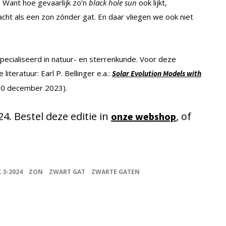
 Want hoe gevaarlijk zo’n
black hole sun
ook lijkt,
racht als een zon zónder gat. En daar vliegen we ook niet
pecialiseerd in natuur- en sterrenkunde. Voor deze
iteratuur: Earl P. Bellinger e.a.:
Solar Evolution Models with
(20 december 2023).
24. Bestel deze editie in
, of
onze webshop
K 3-2024
ZON
ZWART GAT
ZWARTE GATEN