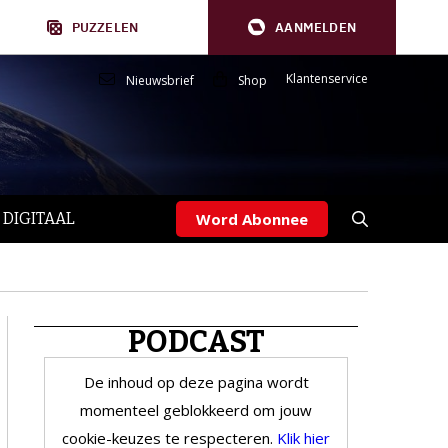
PUZZELEN
AANMELDEN
Klantenservice
Nieuwsbrief
Shop
 DIGITAAL
Word Abonnee
PODCAST
De inhoud op deze pagina wordt
momenteel geblokkeerd om jouw
cookie-keuzes te respecteren.
Klik hier