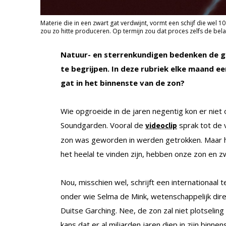
Materie die in een zwart gat verdwijnt, vormt een schijf die wel 
zou zo hitte produceren. Op termijn zou dat proces zelfs de bel
Natuur- en sterrenkundigen bedenken de g
te begrijpen. In deze rubriek elke maand e
gat in het binnenste van de zon?
Wie opgroeide in de jaren negentig kon er niet
Soundgarden. Vooral de
sprak tot de 
videoclip
zon was geworden in werden getrokken. Maar hé, 
het heelal te vinden zijn, hebben onze zon en 
Nou, misschien wel, schrijft een internationaal
onder wie Selma de Mink, wetenschappelijk direc
Duitse Garching. Nee, de zon zal niet plotselin
kans dat er al miljarden jaren diep in zijn binne