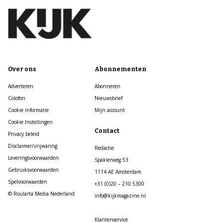
Over ons
Abonnementen
Adverteren
Abonneren
Colofon
Nieuwsbrief
Cookie informatie
Mijn account
Cookie Instellingen
Contact
Privacy beleid
Disclaimer/vrijwaring
Redactie
Leveringsvoorwaarden
Spaklerweg 53
Gebruiksvoorwaarden
1114 AE Amsterdam
Spelvoorwaarden
+31 (0)20 – 210 5300
© Roularta Media Nederland
info@kijkmagazine.nl
Klantenservice