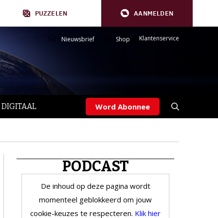
PUZZELEN
AANMELDEN
Klantenservice
Nieuwsbrief
Shop
 DIGITAAL
Word Abonnee
PODCAST
De inhoud op deze pagina wordt
momenteel geblokkeerd om jouw
cookie-keuzes te respecteren.
Klik hier