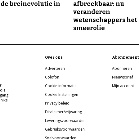
 de breinevolutie in
afbreekbaar: nu
veranderen
wetenschappers het 
smeerolie
Over ons
Abonnement
Adverteren
Abonneren
Colofon
Nieuwsbrief
r
Cookie informatie
Mijn account
 die
Cookie Instellingen
pgang
 niks
Privacy beleid
Disclaimer/vrijwaring
Leveringsvoorwaarden
Gebruiksvoorwaarden
Spelvoorwaarden