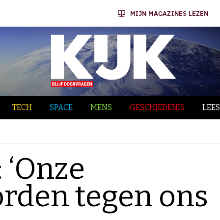
MIJN MAGAZINES LEZEN
TECH
SPACE
MENS
GESCHIEDENIS
LEES
: ‘Onze
orden tegen ons