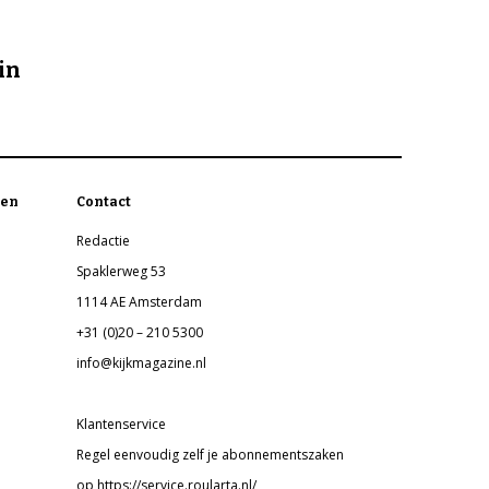
in
en
Contact
Redactie
Spaklerweg 53
1114 AE Amsterdam
+31 (0)20 – 210 5300
info@kijkmagazine.nl
Klantenservice
Regel eenvoudig zelf je abonnementszaken
op https://service.roularta.nl/