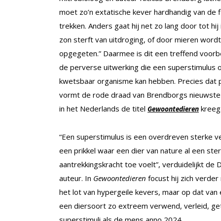
moet zo’n extatische kever hardhandig van de f
trekken. Anders gaat hij net zo lang door tot hij 
zon sterft van uitdroging, of door mieren wordt
opgegeten.” Daarmee is dit een treffend voorb
de perverse uitwerking die een superstimulus 
kwetsbaar organisme kan hebben. Precies dat
vormt de rode draad van Brendborgs nieuwste
in het Nederlands de titel
kreeg
Gewoonte
d
ieren
“Een superstimulus is een overdreven sterke v
een prikkel waar een dier van nature al een ste
aantrekkingskracht toe voelt”, verduidelijkt de
auteur. In
Gewoontedieren
focust hij zich verder
het lot van hypergeile kevers, maar op dat va
een diersoort zo extreem verwend, verleid, g
superstimuli als de mens anno 2024.