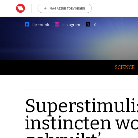
MAGAZINE TOEVOEGEN
facebook
instagram
X
SCIENCE
Superstimuli
instincten w