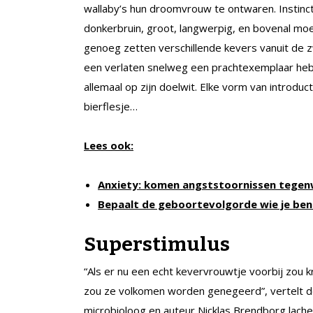
wallaby’s hun droomvrouw te ontwaren. Instincti
donkerbruin, groot, langwerpig, en bovenal mo
genoeg zetten verschillende kevers vanuit de z
een verlaten snelweg een prachtexemplaar hebb
allemaal op zijn doelwit. Elke vorm van introduc
bierflesje…
Lees ook:
Anxiety: komen angststoornissen tegen
Bepaalt de geboortevolgorde wie je ben
Superstimulus
“Als er nu een echt kevervrouwtje voorbij zou k
zou ze volkomen worden genegeerd”, vertelt 
microbioloog en auteur Nicklas Brendborg lache