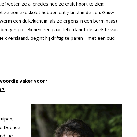
ef weten ze al precies hoe ze eruit hoort te zien:
et ze een exoskelet hebben dat glanst in de zon. Gauw
werm een duikvlucht in, als ze ergens in een berm naast
en gespot. Binnen een paar tellen landt de snelste van
tie overslaand, begint hij driftig te paren – met een oud
woordig vaker voor?
t?
ruipen,
de Deense
nd. “Je