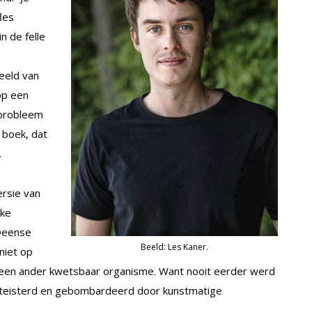
les
in de felle
eeld van
op een
 probleem
 boek, dat
.
ersie van
rke
 Deense
Beeld: Les Kaner.
 niet op
n een ander kwetsbaar organisme. Want nooit eerder werd
eteisterd en gebombardeerd door kunstmatige