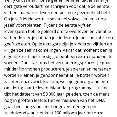
Terry Grossman: “Onze genen bepalen dat je vanaf je
dertigste veroudert. Ze schrijven voor dat je de eerste
vijftien jaar van je leven een perfecte gezondheid hebt.
Op je vijftiende word je seksueel volwassen en kun je
jezelf voortplanten. Tijdens de eerste vijftien
levensjaren heb je geleerd om te overleven en vanaf je
vijftiende leer je dat aan je kinderen. Je beschermt ze en
geeft ze eten. Op je dertigste zijn je kinderen vijftien en
krijgen ze zelf nakomelingen. Vanaf dat moment ben jij
eigenlijk niet meer nodig. Je bent een extra mond om te
voeden. Dan start dus het verouderingsproces. Je gaat
minder hormonen produceren, je spieren en hersenen
worden kleiner, je gehoor neemt af, je botten worden
zachter, enzovoort. Kortom, we zijn geprogrammeerd
om dertig jaar te leven. Maar dat programma is uit de
tijd; het dateert van 50.000 jaar geleden, toen de mens
nog in grotten leefde. Het vernieuwen van het DNA
gaat heel langzaam, met ongeveer één gen per
zesduizend jaar. Het kost 150 miljoen jaar om onze