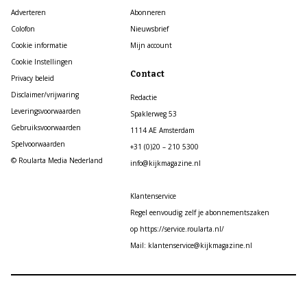
Adverteren
Abonneren
Colofon
Nieuwsbrief
Cookie informatie
Mijn account
Cookie Instellingen
Contact
Privacy beleid
Disclaimer/vrijwaring
Redactie
Leveringsvoorwaarden
Spaklerweg 53
Gebruiksvoorwaarden
1114 AE Amsterdam
Spelvoorwaarden
+31 (0)20 – 210 5300
© Roularta Media Nederland
info@kijkmagazine.nl
Klantenservice
Regel eenvoudig zelf je abonnementszaken
op https://service.roularta.nl/
Mail: klantenservice@kijkmagazine.nl