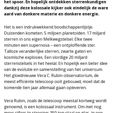
het spoor. En hopelijk ontdekken sterrenkundigen
dankzij deze kolossale kijker ook eindelijk de ware
aard van donkere materie en donkere energie.
Het is een indrukwekkend boodschappenlijstje.
Duizenden kometen. 5 miljoen planetoïden. 17 miljard
sterren in ons eigen Melkwegstelsel. Elke twee
minuten een supernova – een ontploffende ster.
Talloze veranderlijke sterren, zwarte gaten en
kosmische explosies. Een slordige 20 miljard
sterrenstelsels in het heelal. En hopelijk een beter idee
van de evolutie en samenstelling van het universum.
Het gloednieuwe Vera C. Rubin-observatorium, de
meest efficiënte telescoop ooit gebouwd, moet dat de
komende tien jaar allemaal gaan opleveren.
Vera Rubin, zoals de telescoop meestal kortweg wordt
genoemd, is een kolossaal instrument. Om met nog
meer cijfers te strooien: 350 ton staal en glas, in een