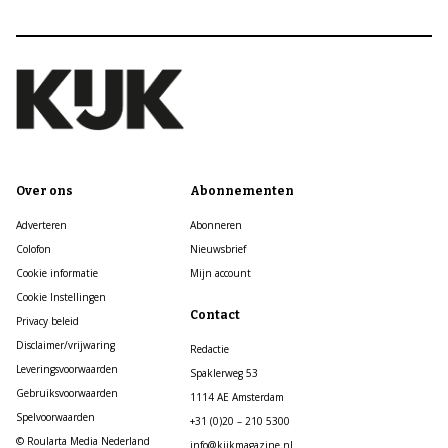
Over ons
Abonnementen
Adverteren
Abonneren
Colofon
Nieuwsbrief
Cookie informatie
Mijn account
Cookie Instellingen
Contact
Privacy beleid
Disclaimer/vrijwaring
Redactie
Leveringsvoorwaarden
Spaklerweg 53
Gebruiksvoorwaarden
1114 AE Amsterdam
Spelvoorwaarden
+31 (0)20 – 210 5300
© Roularta Media Nederland
info@kijkmagazine.nl