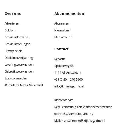
Over ons
Abonnementen
Adverteren
Abonneren
Colofon
Nieuwsbrief
Cookie informatie
Mijn account
Cookie Instellingen
Contact
Privacy beleid
Disclaimer/vrijwaring
Redactie
Leveringsvoorwaarden
Spaklerweg 53
Gebruiksvoorwaarden
1114 AE Amsterdam
Spelvoorwaarden
+31 (0)20 – 210 5300
© Roularta Media Nederland
info@kijkmagazine.nl
Klantenservice
Regel eenvoudig zelf je abonnementszaken
op https://service.roularta.nl/
Mail: klantenservice@kijkmagazine.nl