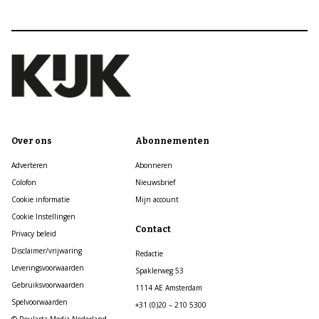
Over ons
Abonnementen
Adverteren
Abonneren
Colofon
Nieuwsbrief
Cookie informatie
Mijn account
Cookie Instellingen
Contact
Privacy beleid
Disclaimer/vrijwaring
Redactie
Leveringsvoorwaarden
Spaklerweg 53
Gebruiksvoorwaarden
1114 AE Amsterdam
Spelvoorwaarden
+31 (0)20 – 210 5300