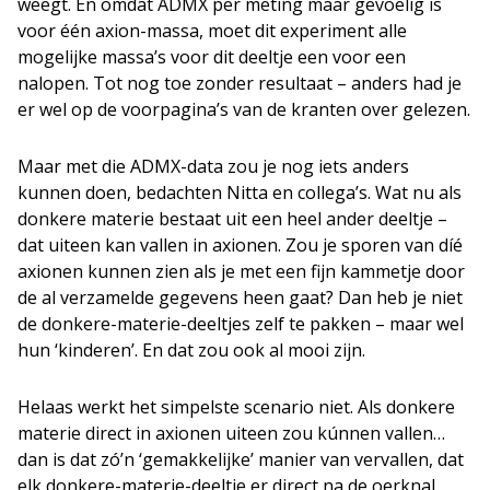
weegt. En omdat ADMX per meting maar gevoelig is
voor één axion-massa, moet dit experiment alle
mogelijke massa’s voor dit deeltje een voor een
nalopen. Tot nog toe zonder resultaat – anders had je
er wel op de voorpagina’s van de kranten over gelezen.
Maar met die ADMX-data zou je nog iets anders
kunnen doen, bedachten Nitta en collega’s. Wat nu als
donkere materie bestaat uit een heel ander deeltje –
dat uiteen kan vallen in axionen. Zou je sporen van díé
axionen kunnen zien als je met een fijn kammetje door
de al verzamelde gegevens heen gaat? Dan heb je niet
de donkere-materie-deeltjes zelf te pakken – maar wel
hun ‘kinderen’. En dat zou ook al mooi zijn.
Helaas werkt het simpelste scenario niet. Als donkere
materie direct in axionen uiteen zou kúnnen vallen…
dan is dat zó’n ‘gemakkelijke’ manier van vervallen, dat
elk donkere-materie-deeltje er direct na de oerknal