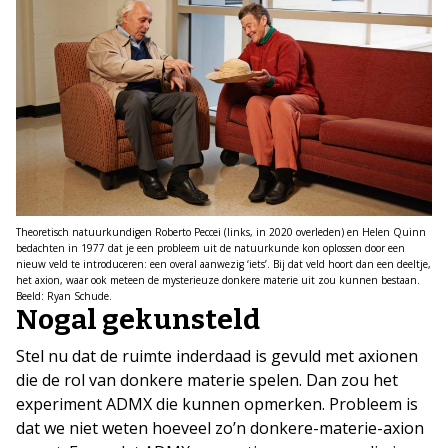
Theoretisch natuurkundigen Roberto Peccei (links, in 2020 overleden) en Helen Quinn
bedachten in 1977 dat je een probleem uit de natuurkunde kon oplossen door een
nieuw veld te introduceren: een overal aanwezig ‘iets’. Bij dat veld hoort dan een deeltje,
het axion, waar ook meteen de mysterieuze donkere materie uit zou kunnen bestaan.
Beeld: Ryan Schude.
Nogal gekunsteld
Stel nu dat de ruimte inderdaad is gevuld met axionen
die de rol van donkere materie spelen. Dan zou het
experiment ADMX die kunnen opmerken. Probleem is
dat we niet weten hoeveel zo’n donkere-materie-axion