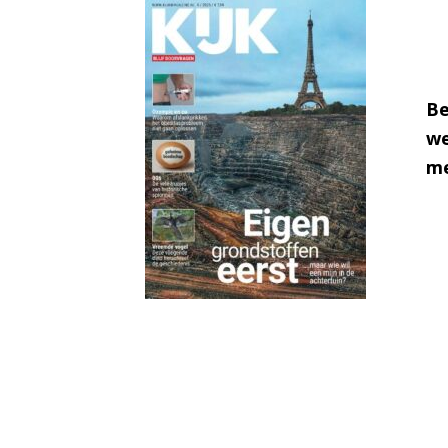
Be
we
me