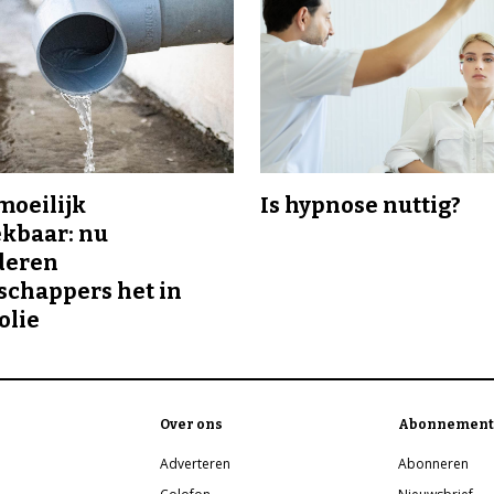
 moeilijk
Is hypnose nuttig?
kbaar: nu
deren
chappers het in
olie
Over ons
Abonnement
Adverteren
Abonneren