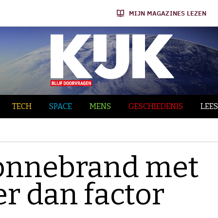
MIJN MAGAZINES LEZEN
TECH
SPACE
MENS
GESCHIEDENIS
LEES
onnebrand met
er dan factor