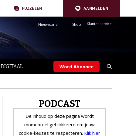
PUZZELEN
AANMELDEN
Klantenservice
Nieuwsbrief
Shop
 DIGITAAL
Word Abonnee
PODCAST
De inhoud op deze pagina wordt
momenteel geblokkeerd om jouw
cookie-keuzes te respecteren.
Klik hier