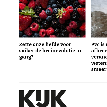
Zette onze liefde voor
Pvc is
suiker de breinevolutie in
afbree
gang?
veran
wetens
smeer