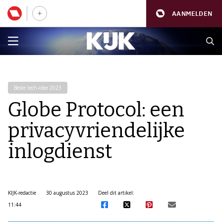
AANMELDEN
Beste tech-idee 2023
Globe Protocol: een
privacyvriendelijke
inlogdienst
KIJK-redactie
30 augustus 2023
Deel dit artikel:
11:44