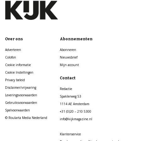
Over ons
Abonnementen
Adverteren
Abonneren
Colofon
Nieuwsbrief
Cookie informatie
Mijn account
Cookie Instellingen
Contact
Privacy beleid
Disclaimer/vrijwaring
Redactie
Leveringsvoorwaarden
Spaklerweg 53
Gebruiksvoorwaarden
1114 AE Amsterdam
Spelvoorwaarden
+31 (0)20 – 210 5300
© Roularta Media Nederland
info@kijkmagazine.nl
Klantenservice