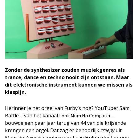
Zonder de synthesizer zouden muziekgenres als
trance, dance en techno nooit zijn ontstaan. Maar
dit elektronische instrument kunnen we missen als
kiespijn.
Herinner je het orgel van Furby’s nog? YouTuber Sam
Battle – van het kanaal
–
Look Mum No Computer
bouwde een paar jaar terug van 44 van die krijsende
krengen een orgel. Dat zag er behoorlijk
creepy
uit.
Maar de Zweedse ontwerper Love Hultén doet er nog