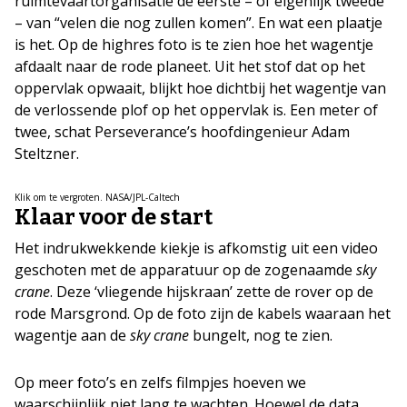
ruimtevaartorganisatie de eerste – of eigenlijk tweede
– van “velen die nog zullen komen”. En wat een plaatje
is het. Op de highres foto is te zien hoe het wagentje
afdaalt naar de rode planeet. Uit het stof dat op het
oppervlak opwaait, blijkt hoe dichtbij het wagentje van
de verlossende plof op het oppervlak is. Een meter of
twee, schat Perseverance’s hoofdingenieur Adam
Steltzner.
Klik om te vergroten. NASA/JPL-Caltech
Klaar voor de start
Het indrukwekkende kiekje is afkomstig uit een video
geschoten met de apparatuur op de zogenaamde
sky
crane
. Deze ‘vliegende hijskraan’ zette de rover op de
rode Marsgrond. Op de foto zijn de kabels waaraan het
wagentje aan de
sky crane
bungelt, nog te zien.
Op meer foto’s en zelfs filmpjes hoeven we
waarschijnlijk niet lang te wachten. Hoewel de data