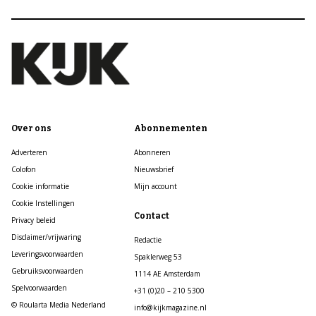
Over ons
Abonnementen
Adverteren
Abonneren
Colofon
Nieuwsbrief
Cookie informatie
Mijn account
Cookie Instellingen
Contact
Privacy beleid
Disclaimer/vrijwaring
Redactie
Leveringsvoorwaarden
Spaklerweg 53
Gebruiksvoorwaarden
1114 AE Amsterdam
Spelvoorwaarden
+31 (0)20 – 210 5300
© Roularta Media Nederland
info@kijkmagazine.nl